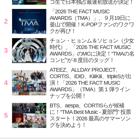
コ生で日本独占最速初放送が決定！
「2026 THE FACT MUSIC
AWARDS（TMA）」、９月19日に
2
釜山で開催！K-POPファンのワクワ
クが再び！
チョン・ヒョンム＆ソヒョン（少女
時代）、「2026 THE FACT MUSIC
3
AWARDS」のMCに決定！“TMAの名
コンビ”が８度目のタッグ！
ATEEZ、ALLDAY PROJECT、
CORTIS、IDID、KiiiKiii、tripleSが出
4
演！「2026 THE FACT MUSIC
AWARDS」（TMA）第１弾ライン
ナップを公開！
BTS、aespa、CORTISらが候補
に！“TMA Best Music - 夏部門” 投票
5
スタート！2026 最高のサマーソン
グを決めよう！