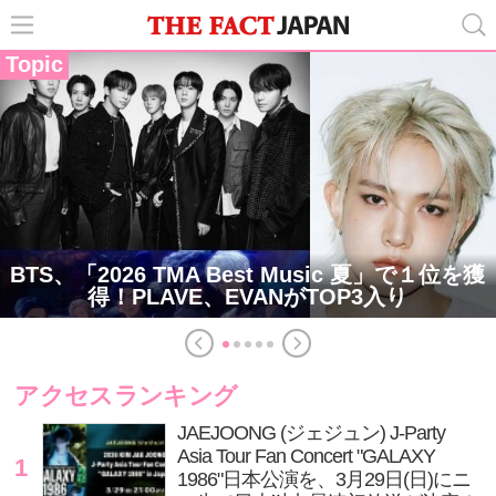
Topic
BTS、「2026 TMA Best Music 夏」で１位を獲
得！PLAVE、EVANがTOP3入り
アクセスランキング
JAEJOONG (ジェジュン) J-Party
Asia Tour Fan Concert "GALAXY
1
1986"日本公演を、3月29日(日)にニ