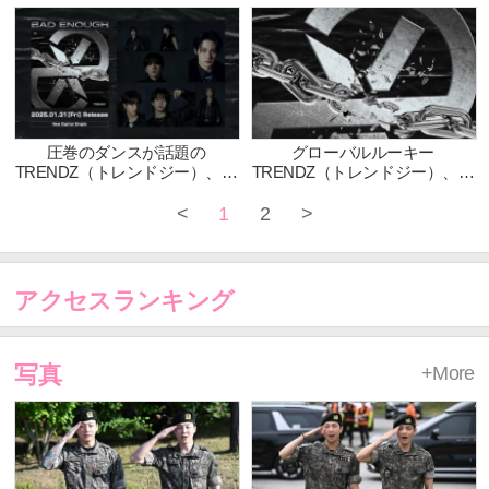
ー）』、3ヶ月連続配信リリー
ー）』、3ヶ月連続配信リリー
スの第三弾、新曲
スの第二弾、新曲『Best
『Daybreak』が配信開始！
Friend』が配信開始！
圧巻のダンスが話題の
グローバルルーキー
TRENDZ（トレンドジー）、新
TRENDZ（トレンドジー）、新
曲『BAD ENOUGH』が配信開
曲『BAD ENOUGH』が1月31
始！Music VideoやDance Video
日（金）0時に配信リリース決
<
1
2
>
も公開！
定！また、ジャケット写真と新
アーティスト写真も公開！
アクセスランキング
写真
+More