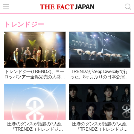
トレンドジー
トレンドジー(TRENDZ)、ヨー
TRENDZがZepp Divercityで行
ロッパツアー全席完売の大盛況
った、8ヶ月ぶりの日本公演で
で終了！新たに9月に日本での
魅せた7人の成長
イベントを発表！
圧巻のダンスが話題の7人組
圧巻のダンスが話題の7人組
『TRENDZ（トレンドジ
『TRENDZ（トレンドジ