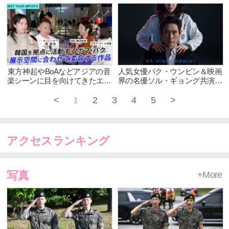
天才外科医』パク・ウンビン
が解禁！『ハイパーナイフ 闇
「演じた役のクレイジーさに注
の天才外科医』ディズニープラ
目してほしい」と作品をPR!
スにて、3月19日(水)独占配信
開始！
東方神起やBoAなどアジアの音
人気女優パク・ウンビン＆映画
楽シーンに目を向けてきたエイ
界の名優ソル・ギョング共演！
ベックスの音楽的影響を醸した
『ハイパーナイフ 闇の天才外
かった！？ キュレーター・堤
科医』ディズニープラスにて、
<
1
2
3
4
5
>
拓也とアーティスト・ボマ・パ
2025年3月19日(水)独占配信開
クにMC 森山未來が迫る アー
始！ティザーポスターとティザ
ト専門番組【MEET YOUR
ー予告が解禁
ART】
アクセスランキング
写真
+More