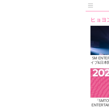
ヒョヨ
SM ENT
イブ&日本開催
in TOK
出演し、2
「SMTOW
ENTERT