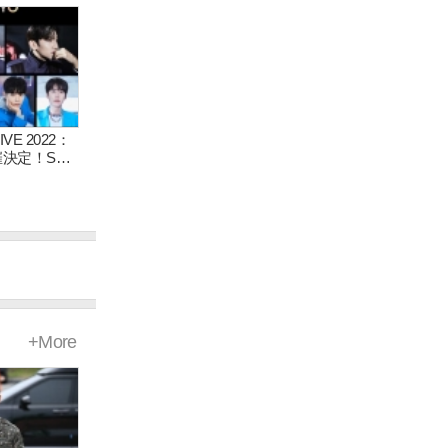
ど所属アーティ
”最後のグルー
 RIIZEが日
出演！
E 2022：
開催決定！SM
ティストたちの
活！
+More