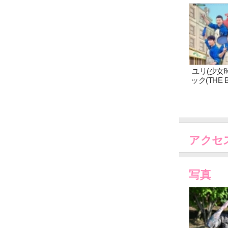
ク
ユリ(少女
ック(THE
経営！ 「 
27
アクセ
写真