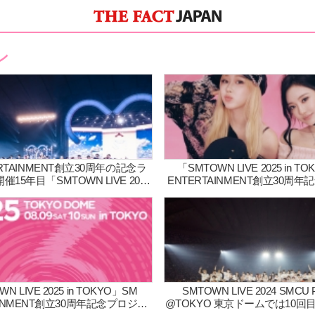
ン
ERTAINMENT創立30周年の記念ラ
「SMTOWN LIVE 2025 in T
15年目「SMTOWN LIVE 2025
ENTERTAINMENT創立30周
YO」所属アーティスト全16組65名が
クトとして日本でも開催！ aesp
日間通算で約95,000人が熱狂！
定！
N LIVE 2025 in TOKYO」SM
SMTOWN LIVE 2024 SMCU 
AINMENT創立30周年記念プロジェ
@TOKYO 東京ドームでは10回