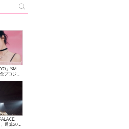
OKYO」SM
年記念プロジェ
aの出演も決
PALACE
目、通算20回