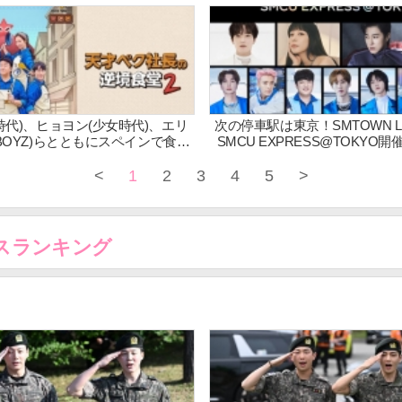
トとして日本でも開催！
目の開催！ aespa、RIIZEな
スト全13組55名が出演!! ”NCT
プNCT WISHが日韓同時デビュー!!
本でのSMTOWN LIVE初
時代)、ヒョヨン(少女時代)、エリ
次の停車駅は東京！SMTOWN LIV
 BOYZ)らとともにスペインで食堂
SMCU EXPRESS@TOKYO
天才ペク社長の逆境食堂 2 」12月
ENTERTAINMENT所属アー
日(水)20:00～ 1話先行放送!!
夢の共演が3年ぶりに復
<
1
2
3
4
5
>
スランキング