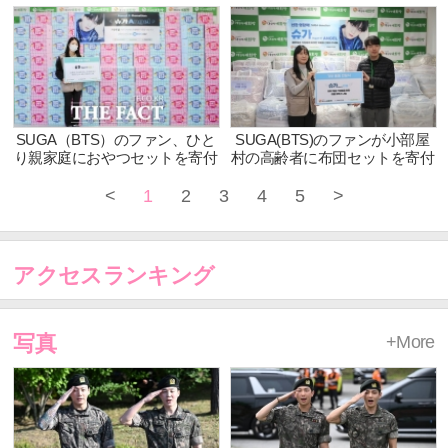
KOOKの輝きと苦悩に迫ったド
S、星を歌う）」寺田倉庫にて
キュメンタリー『JUNG KOOK
再展示中！最終日は６月23日
I AM STILL THE ORIGINAL』デ
(日)
ィズニープラスで12月3日
（火）より独占配信
SUGA（BTS）のファン、ひと
SUGA(BTS)のファンが小部屋
り親家庭におやつセットを寄付
村の高齢者に布団セットを寄付
<
1
2
3
4
5
>
アクセスランキング
写真
+More