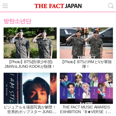
방탄소년단
【Photo】BTS(防弾少年団)
【Photo】BTSのRMとVが軍除
JIMIN＆JUNG KOOKが除隊！
隊！
ビジュアル＆場面写真が解禁！
THE FACT MUSIC AWARDS
世界的ポップスター JUNG
EXHIBITION「B★VERSE（BT