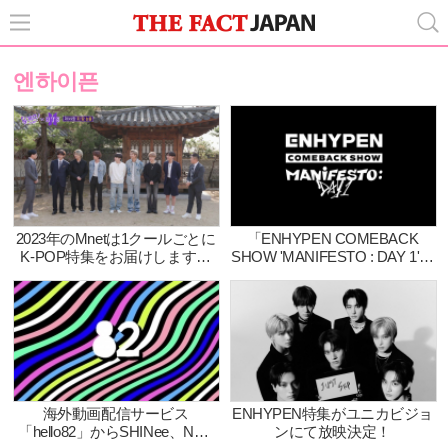
엔하이픈
2023年のMnetは1クールごとに
「ENHYPEN COMEBACK
K-POP特集をお届けします！
SHOW 'MANIFESTO : DAY 1'」
第1クール（1月～3月）は＜
「WJSN COMEBACK SHOW :
HYBE所属アーティスト特集＞
SEQUENCE」日韓同時放送・
配信！
海外動画配信サービス
ENHYPEN特集がユニカビジョ
「hello82」からSHINee、NCT
ンにて放映決定！