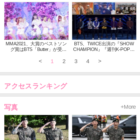
DREAM、ENHYPENなど人気
K-POPアイドルの動画を日本
語字幕付きで配信スタート！
MMA2021、大賞のベストソン
BTS、TWICE出演の『SHOW
グ賞はBTS「Butter」が受
CHAMPION』『週刊K-POPア
賞！！IUがアーティスト賞＆ア
イドル』より「RUN」「I
ルバム賞の大賞2冠を受賞！ベ
NEED U」、「KNOCK
<
1
2
3
4
>
ストコラボレーション賞は
KNOCK」「TT」など全22本の
Coldplay×BTSに決定 dTVでは
映像をニコニコ生放送で配信
12月9日（木）正午12時より見
逃し配信スタート！
アクセスランキング
写真
+More