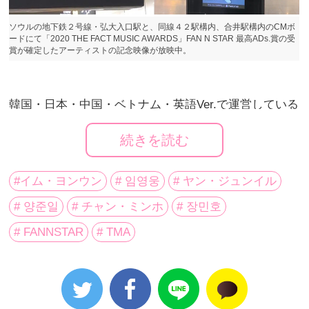
ソウルの地下鉄２号線・弘大入口駅と、同線４２駅構内、合井駅構内のCMボ
ードにて「2020 THE FACT MUSIC AWARDS」FAN N STAR 最高ADs.賞の受
賞が確定したアーティストの記念映像が放映中。
韓国・日本・中国・ベトナム・英語Ver.で運営している
K-POPファン投票サイトFAN N STAR（読み：ペンエン
続きを読む
スタ）が、「2020 THE FACT MUSIC AWARDS」（以
下 2020 TMA）を控えて行なったFAN N STAR部門の第
１次投票で、最高ADs.賞（最愛賞）の受賞が確定した
#イム・ヨンウン
# 임영웅
# ヤン・ジュンイル
３人。イム・ヨンウン、ヤン・ジュンイル、チャン・
# 양준일
# チャン・ミンホ
# 장민호
ミンホへの記念映像を公開した。
# FANNSTAR
# TMA
FAN N STARは11月12日から同26日までの２週間にわ
たり、“最高ADs.賞部門”をはじめ、第２次投票（本投
票）にノミネートされる２０アーティストを決め
る“FAN N STAR Choice 歌手部門”、“FAN N STAR